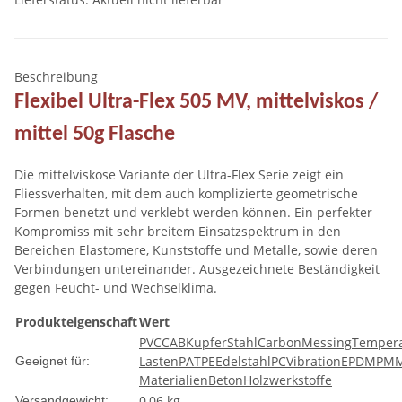
Beschreibung
Flexibel Ultra-Flex 505 MV, mittelviskos /
mittel 50g Flasche
Die mittelviskose Variante der Ultra-Flex Serie zeigt ein
Fliessverhalten, mit dem auch komplizierte geometrische
Formen benetzt und verklebt werden können. Ein perfekter
Kompromiss mit sehr breitem Einsatzspektrum in den
Bereichen Elastomere, Kunststoffe und Metalle, sowie deren
Verbindungen untereinander. Ausgezeichnete Beständigkeit
gegen Feucht- und Wechselklima.
Produkteigenschaft
Wert
PVC
CAB
Kupfer
Stahl
Carbon
Messing
Tempera
Lasten
PA
TPE
Edelstahl
PC
Vibration
EPDM
PM
Geeignet für:
Materialien
Beton
Holzwerkstoffe
0,06 kg
Versandgewicht: