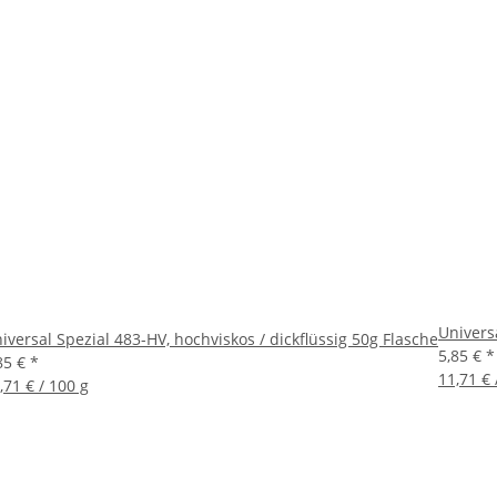
Universa
iversal Spezial 483-HV, hochviskos / dickflüssig 50g Flasche
5,85 €
*
85 €
*
11,71 € 
,71 € / 100 g