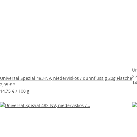
Un
2,
Universal Spezial 483-NV, niederviskos / dünnflüssig 20g Flasche
14
2,95 €
*
14,75 € / 100 g