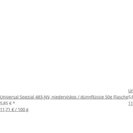
Un
Universal Spezial 483-NV, niederviskos / dünnflüssig 50g Flasche
5,
5,85 €
*
11
11,71 € / 100 g