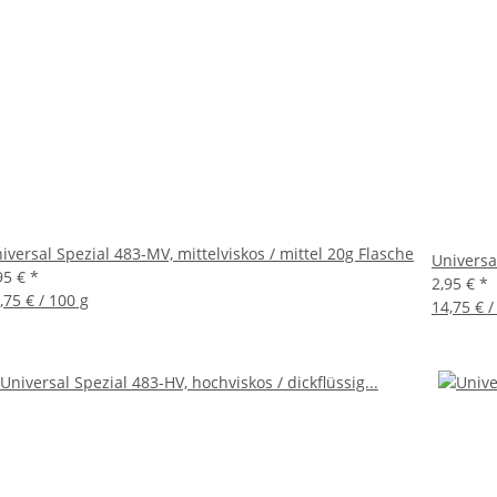
iversal Spezial 483-MV, mittelviskos / mittel 20g Flasche
Universa
95 €
*
2,95 €
*
,75 € / 100 g
14,75 € /