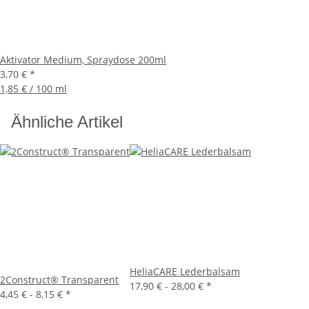
Aktivator Medium, Spraydose 200ml
3,70 €
*
1,85 € / 100 ml
Ähnliche Artikel
HeliaCARE Lederbalsam
2Construct® Transparent
17,90 € -
28,00 €
*
4,45 € -
8,15 €
*