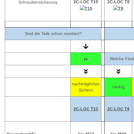
2C-LOC T15
2C-LOC T8
Schraubensicherung
Sind die Teile schon montiert?
ja
Welche Festi
nachträgliches
niedrig
Sichern
2C-LOC T15
2C-LOC T8
Gewindegröße
bis M12
bis M24