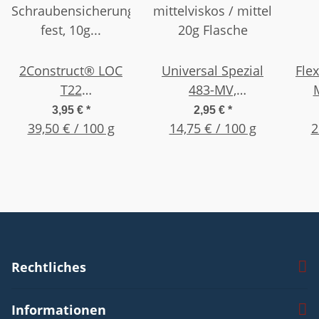
2Construct® LOC
Universal Spezial
Flex
T22
483-MV,
Schraubensicherung
mittelviskos / mittel
mi
3,95 €
*
2,95 €
*
fest, 10g Flasche
39,50 € / 100 g
14,75 € / 100 g
20g Flasche
2
Rechtliches
Informationen