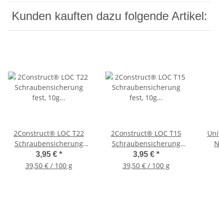
Kunden kauften dazu folgende Artikel:
2Construct® LOC T22
2Construct® LOC T15
Uni
Schraubensicherung
Schraubensicherung
N
fest, 10g Flasche
fest, 10g Flasche
3,95 €
*
3,95 €
*
39,50 € / 100 g
39,50 € / 100 g