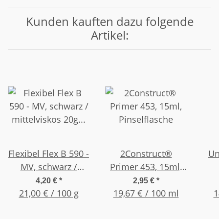
Kunden kauften dazu folgende
Artikel:
Flexibel Flex B 590 -
2Construct®
Un
MV, schwarz /
Primer 453, 15ml,
mittelviskos 20g
Pinselflasche
mitt
4,20 €
*
2,95 €
*
21,00 € / 100 g
Flasche
19,67 € / 100 ml
1