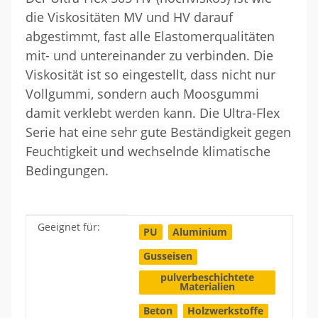
die Viskositäten MV und HV darauf
abgestimmt, fast alle Elastomerqualitäten
mit- und untereinander zu verbinden. Die
Viskosität ist so eingestellt, dass nicht nur
Vollgummi, sondern auch Moosgummi
damit verklebt werden kann. Die Ultra-Flex
Serie hat eine sehr gute Beständigkeit gegen
Feuchtigkeit und wechselnde klimatische
Bedingungen.
Geeignet für:
Produkteigenschaft
Wert
PU
Aluminium
Gusseisen
pulverbeschichtete
Materialien
Beton
Holzwerkstoffe