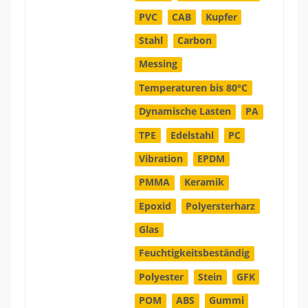
PVC
CAB
Kupfer
Stahl
Carbon
Messing
Temperaturen bis 80°C
Dynamische Lasten
PA
TPE
Edelstahl
PC
Vibration
EPDM
PMMA
Keramik
Epoxid
Polyersterharz
Glas
Feuchtigkeitsbeständig
Polyester
Stein
GFK
POM
ABS
Gummi