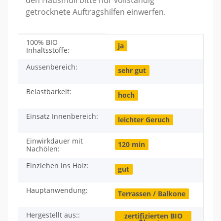
getrocknete Auftragshilfen einwerfen.
100% BIO
Produkteigenschaft
Wert
ja
Inhaltsstoffe:
Aussenbereich:
sehr gut
Belastbarkeit:
hoch
Einsatz Innenbereich:
leichter Geruch
Einwirkdauer mit
120 min
Nachölen:
Einziehen ins Holz:
gut
Hauptanwendung:
Terrassen / Balkone
Hergestellt aus::
zertifizierten BIO