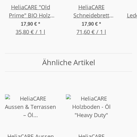
HeliaCARE "Old
HeliaCARE
Prime" BIO Holz-
Schneidebrett
Led
Leinöl für Kenner
Pflege-Öl
17,90 €
*
17,90 €
*
des Mittelalters
35,80 € / 1 l
Lebensmittelqualität
71,60 € / 1 l
500ml
250ml
Ähnliche Artikel
HeliaCARE Aussen
HeliaCARE