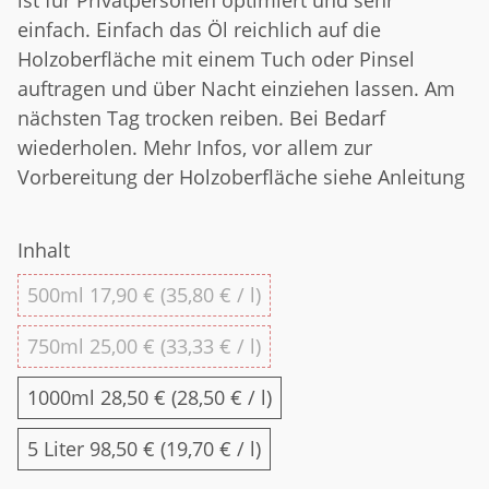
einfach. Einfach das Öl reichlich auf die
Holzoberfläche mit einem Tuch oder Pinsel
auftragen und über Nacht einziehen lassen. Am
nächsten Tag trocken reiben. Bei Bedarf
wiederholen. Mehr Infos, vor allem zur
Vorbereitung der Holzoberfläche siehe Anleitung
Inhalt
500ml
500ml
17,90 € (35,80 € / l)
750ml
750ml
25,00 € (33,33 € / l)
1000ml
1000ml
28,50 € (28,50 € / l)
5 Liter
5 Liter
98,50 € (19,70 € / l)