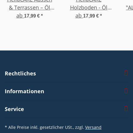
& Terrassen – Öl
Holzboden - Öl
"A
"OUTDOOR"
ab
"Heavy Duty"
ab
PRE
17,99 €
*
17,99 €
*
Rechtliches
Informationen
Service
* Alle Preise inkl. gesetzlicher USt., zzgl.
Versand