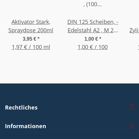
Aktivator Stark,
DIN 125 Scheiben, -
Spraydose 200ml
Edelstahl A2 , M 2,5
Zyl
, (100 Stück)
In
3,95 €
*
1,00 €
*
1,97 € / 100 ml
1,00 € / 100
St
ver
M 2 
Rechtliches
Informationen