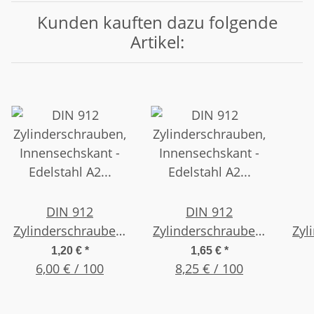
Kunden kauften dazu folgende
Artikel:
DIN 912
DIN 912
Zylinderschrauben,
Zylinderschrauben,
Zyl
Innensechskant -
Innensechskant -
In
1,20 €
*
1,65 €
*
Edelstahl A2 , M 3 x
6,00 € / 100
Edelstahl A2 , M 4 x
8,25 € / 100
Ede
8 , (20 Stück)
30 , (20 Stück)