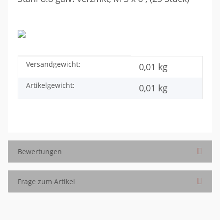
Versandgewicht:
Produkteigenschaft
Wert
0,01 kg
Artikelgewicht:
0,01
kg
Bewertungen
Frage zum Artikel