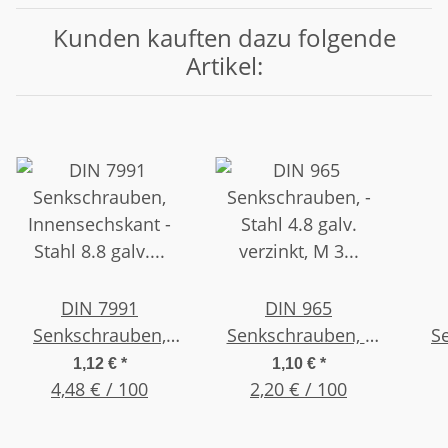
Kunden kauften dazu folgende
Artikel:
DIN 7991
DIN 965
Senkschrauben,
Senkschrauben, -
S
Innensechskant -
Stahl 4.8 galv.
In
1,12 €
*
1,10 €
*
Stahl 8.8 galv.
4,48 € / 100
verzinkt, M 3 x 8 ,
2,20 € / 100
S
verzinkt, M 3 x 10 ,
(50 Stück)
ve
(25 Stück)