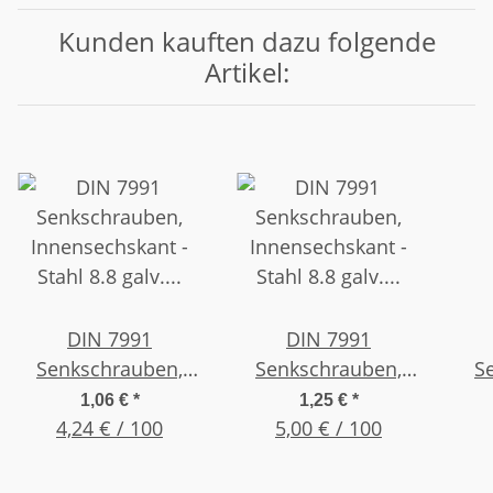
Kunden kauften dazu folgende
Artikel:
DIN 7991
DIN 7991
Senkschrauben,
Senkschrauben,
S
Innensechskant -
Innensechskant -
In
1,06 €
*
1,25 €
*
Stahl 8.8 galv.
4,24 € / 100
Stahl 8.8 galv.
5,00 € / 100
S
verzinkt, M 3 x 6 ,
verzinkt, M 4 x 10 ,
ver
(25 Stück)
(25 Stück)