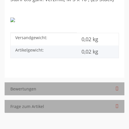
Versandgewicht:
Produkteigenschaft
Wert
0,02 kg
Artikelgewicht:
0,02
kg
Bewertungen
Frage zum Artikel