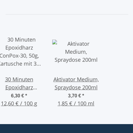
30 Minuten
Aktivator Medium,
Epoxidharz
Spraydose 200ml
ConPox-30, 50g,
6,30 €
*
3,70 €
*
Kartusche mit 3
12,60 € / 100 g
1,85 € / 100 ml
Mischdüsen