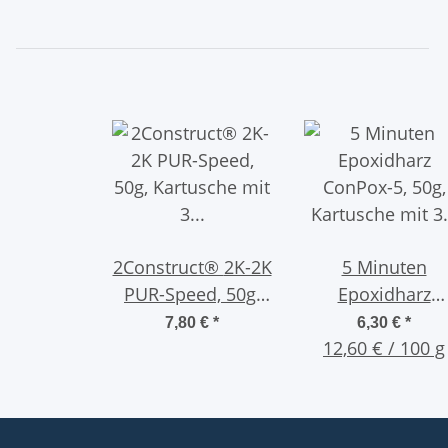
2Construct® 2K-2K
5 Minuten
PUR-Speed, 50g,
Epoxidharz
Kartusche mit 3
ConPox-5, 50g,
7,80 €
*
6,30 €
*
Mischdüsen, 1
Kartusche mit 
12,60 € / 100 g
Minute
Mischdüsen