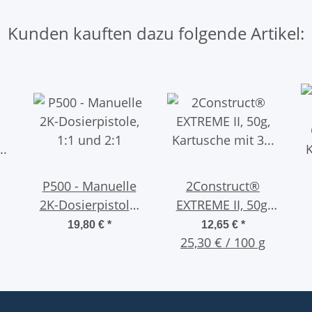
Minuten
Kunden kauften dazu folgende Artikel:
P500 - Manuelle
2Construct®
2K-Dosierpistole,
EXTREME II, 50g,
1:1 und 2:1
Kartusche mit 3
19,80 €
*
12,65 €
*
3
25,30 € / 100 g
Mischdüsen