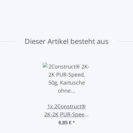
Dieser Artikel besteht aus
1x
2Construct®
2K-2K PUR-Speed,
50g, Kartusche
6,85 €
*
ohne Mischdüse, 5