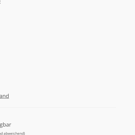
e
sand
ügbar
nd abweichend)