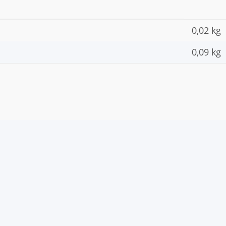
0,02 kg
0,09
kg
Teilen Sie anderen Kunden Ihre Erfahrungen mit
Artikel bewerten