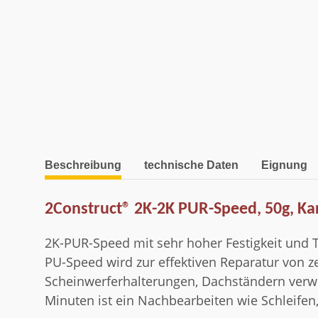
weitere Registerkarten anzeigen
Beschreibung
technische Daten
Eignung
2Construct® 2K-2K PUR-Speed, 50g, Ka
2K-PUR-Speed mit sehr hoher Festigkeit und T
PU-Speed wird zur effektiven Reparatur von z
Scheinwerferhalterungen, Dachständern verwen
Minuten ist ein Nachbearbeiten wie Schleif