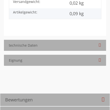
Versandgewicht:
Produkteigenschaft
Wert
0,02 kg
Artikelgewicht:
0,09
kg
technische Daten
Eignung
Bewertungen