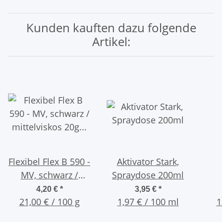
Kunden kauften dazu folgende
Artikel:
Flexibel Flex B 590 -
Aktivator Stark,
MV, schwarz /
Spraydose 200ml
mittelviskos 20g
C
4,20 €
*
3,95 €
*
21,00 € / 100 g
Flasche
1,97 € / 100 ml
K
1