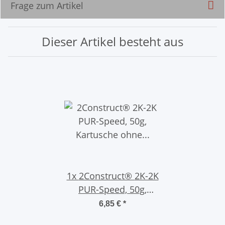
Frage zum Artikel
Dieser Artikel besteht aus
1x
2Construct® 2K-2K
PUR-Speed, 50g,
Kartusche ohne
6,85 €
*
Mischdüse, 1 Minute