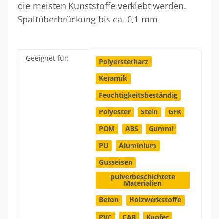
die meisten Kunststoffe verklebt werden.
Spaltüberbrückung bis ca. 0,1 mm
Geeignet für:
Produkteigenschaft
Wert
Polyersterharz
Keramik
Feuchtigkeitsbeständig
Polyester
Stein
GFK
POM
ABS
Gummi
PU
Aluminium
Gusseisen
pulverbeschichtete
Materialien
Beton
Holzwerkstoffe
PVC
CAB
Kupfer