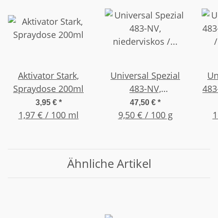
Aktivator Stark,
Universal Spezial
Un
Spraydose 200ml
483-NV,
483
niederviskos /
/ 
3,95 €
*
47,50 €
*
1,97 € / 100 ml
dünnflüssig 500g
9,50 € / 100 g
1
Flasche
Ähnliche Artikel