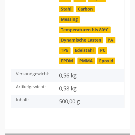
Stahl
Carbon
Messing
Temperaturen bis 80°C
Dynamische Lasten
PA
TPE
Edelstahl
PC
EPDM
PMMA
Epoxid
Versandgewicht:
0,56 kg
Artikelgewicht:
0,58
kg
Inhalt:
500,00 g