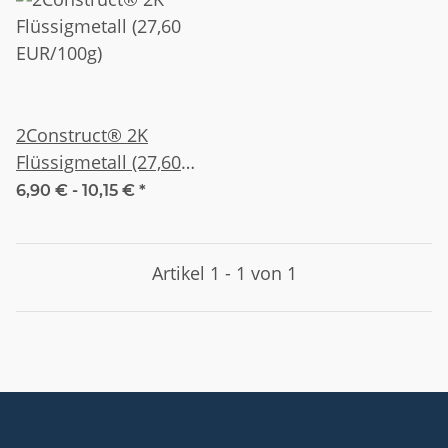
2Construct® 2K
Flüssigmetall (27,60
EUR/100g)
6,90 € -
10,15 €
*
Artikel 1 - 1 von 1