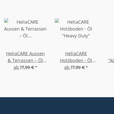
HeliaCARE Aussen
HeliaCARE
& Terrassen – Öl
Holzboden - Öl
"A
"OUTDOOR"
ab
"Heavy Duty"
ab
PRE
17,99 €
*
17,99 €
*