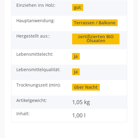
Einziehen ins Holz:
gut
Hauptanwendung:
Terrassen / Balkone
Hergestellt aus::
zertifizierten BIO
Ölsaaten
Lebensmittelecht:
ja
Lebensmittelqualität:
ja
Trocknungszeit (min):
über Nacht
Artikelgewicht:
1,05
kg
Inhalt:
1,00 l