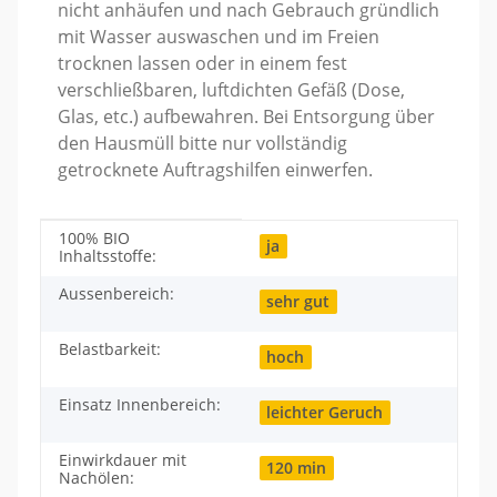
nicht anhäufen und nach Gebrauch gründlich
mit Wasser auswaschen und im Freien
trocknen lassen oder in einem fest
verschließbaren, luftdichten Gefäß (Dose,
Glas, etc.) aufbewahren. Bei Entsorgung über
den Hausmüll bitte nur vollständig
getrocknete Auftragshilfen einwerfen.
100% BIO
Produkteigenschaft
Wert
ja
Inhaltsstoffe:
Aussenbereich:
sehr gut
Belastbarkeit:
hoch
Einsatz Innenbereich:
leichter Geruch
Einwirkdauer mit
120 min
Nachölen: