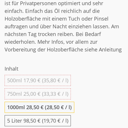
ist für Privatpersonen optimiert und sehr
einfach. Einfach das Öl reichlich auf die
Holzoberfläche mit einem Tuch oder Pinsel
auftragen und über Nacht einziehen lassen. Am
nächsten Tag trocken reiben. Bei Bedarf
wiederholen. Mehr Infos, vor allem zur
Vorbereitung der Holzoberfläche siehe Anleitung
Inhalt
500ml
500ml
17,90 € (35,80 € / l)
750ml
750ml
25,00 € (33,33 € / l)
1000ml
1000ml
28,50 € (28,50 € / l)
5 Liter
5 Liter
98,50 € (19,70 € / l)