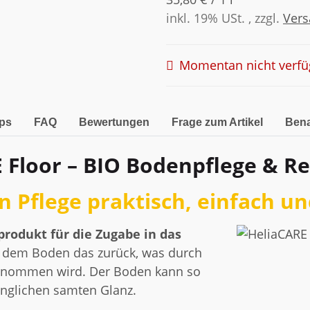
inkl. 19% USt. , zzgl.
Ver
Momentan nicht verfü
pps
FAQ
Bewertungen
Frage zum Artikel
Bena
 Floor – BIO Bodenpflege & R
 Pflege praktisch, einfach un
produkt für die Zugabe in das
t dem Boden das zurück, was durch
ntnommen wird. Der Boden kann so
ünglichen samten Glanz.