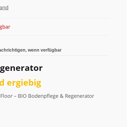
sand
gbar
chrichtigen, wenn verfügbar
egenerator
d ergiebig