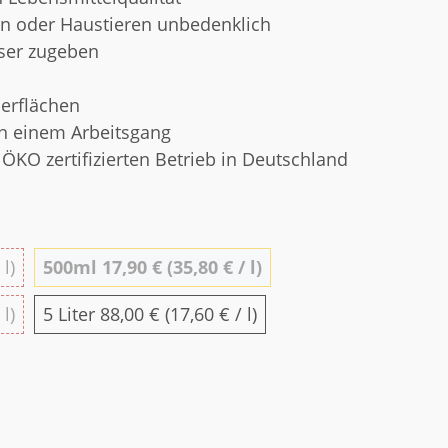
ern oder Haustieren unbedenklich
ser zugeben
berflächen
 in einem Arbeitsgang
 ÖKO zertifizierten Betrieb in Deutschland
500ml
 l)
500ml
17,90 € (35,80 € / l)
5 Liter
 l)
5 Liter
88,00 € (17,60 € / l)