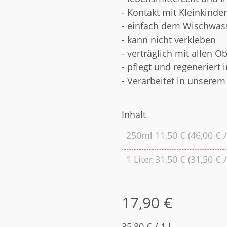
- Kontakt mit Kleinkind
- einfach dem Wischwas
- kann nicht verkleben
- verträglich mit allen O
- pflegt und regeneriert
- Verarbeitet in unserem
Inhalt
250ml
250ml
11,50 € (46,00 € /
1 Liter
1 Liter
31,50 € (31,50 € /
17,90 €
35,80 € / 1 l