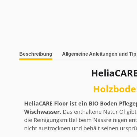
weitere Registerkarten anzeigen
Beschreibung
Allgemeine Anleitungen und Ti
HeliaCARE
Holzboden
HeliaCARE Floor ist ein BIO Boden Pflege
Wischwasser.
Das enthaltene Natur Öl gib
die Reinigungsmittel beim Nassreinigen e
nicht austrocknen und behält seinen urspr