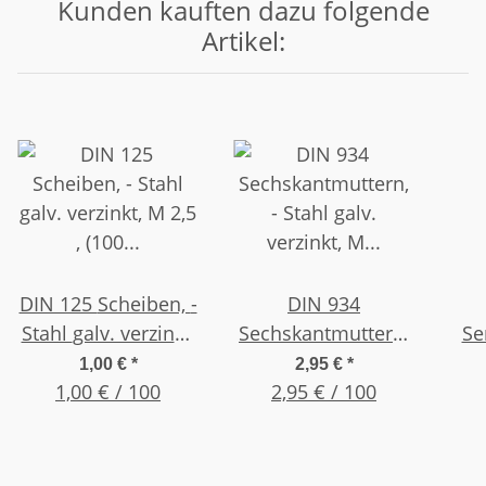
Kunden kauften dazu folgende
Artikel:
DIN 125 Scheiben, -
DIN 934
Stahl galv. verzinkt,
Sechskantmuttern,
Se
M 2,5 , (100 Stück)
- Stahl galv.
S
1,00 €
*
2,95 €
*
1,00 € / 100
verzinkt, M 2,5 ,
2,95 € / 100
ver
(100 Stück)