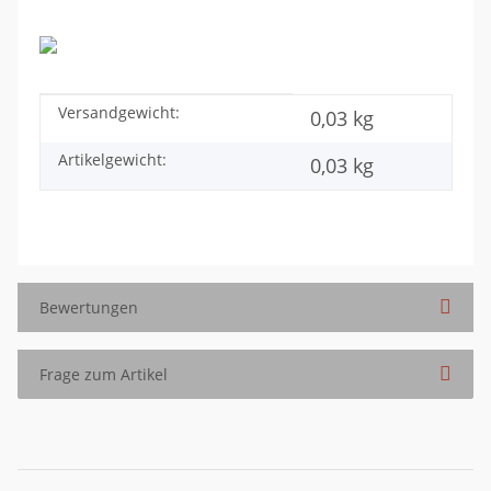
Versandgewicht:
Produkteigenschaft
Wert
0,03 kg
Artikelgewicht:
0,03
kg
Bewertungen
Frage zum Artikel