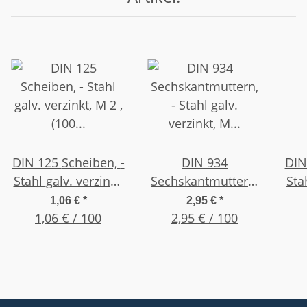
DIN 125 Scheiben, -
DIN 934
DIN 125 
Stahl galv. verzinkt,
Sechskantmuttern,
Stahl galv. v
M 2 , (100 Stück)
- Stahl galv.
M 
1,06 €
*
2,95 €
*
1,06 € / 100
verzinkt, M 2,5 ,
2,95 € / 100
(100 Stück)