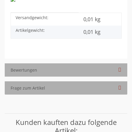
Versandgewicht:
Produkteigenschaft
Wert
0,01 kg
Artikelgewicht:
0,01
kg
Bewertungen
Frage zum Artikel
Kunden kauften dazu folgende
Artikel: