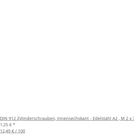
DIN 912 Zylinderschrauben, Innensechskant - Edelstahl A2 , M 2 x 3 
1,25 €
*
12,49 € / 100