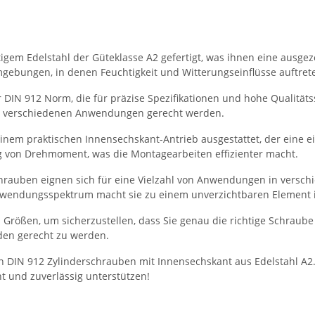
gem Edelstahl der Güteklasse A2 gefertigt, was ihnen eine ausgeze
Umgebungen, in denen Feuchtigkeit und Witterungseinflüsse auftre
IN 912 Norm, die für präzise Spezifikationen und hohe Qualitätss
n verschiedenen Anwendungen gerecht werden.
inem praktischen Innensechskant-Antrieb ausgestattet, der eine e
g von Drehmoment, was die Montagearbeiten effizienter macht.
hrauben eignen sich für eine Vielzahl von Anwendungen in versch
nwendungsspektrum macht sie zu einem unverzichtbaren Element i
rößen, um sicherzustellen, dass Sie genau die richtige Schraube fü
den gerecht zu werden.
ren DIN 912 Zylinderschrauben mit Innensechskant aus Edelstahl A2.
t und zuverlässig unterstützen!