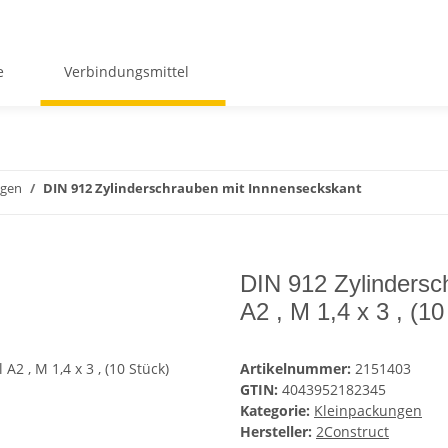
e
Verbindungsmittel
ngen
DIN 912 Zylinderschrauben mit Innnenseckskant
DIN 912 Zylindersc
A2 , M 1,4 x 3 , (10
Artikelnummer:
2151403
GTIN:
4043952182345
Kategorie:
Kleinpackungen
Hersteller:
2Construct