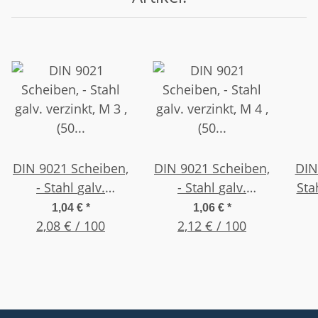
DIN 9021 Scheiben,
DIN 9021 Scheiben,
DIN 125 
- Stahl galv.
- Stahl galv.
Stahl galv. v
verzinkt, M 3 , (50
verzinkt, M 4 , (50
M 
1,04 €
*
1,06 €
*
2,08 € / 100
Stück)
2,12 € / 100
Stück)