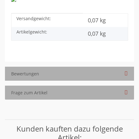
Versandgewicht:
Produkteigenschaft
Wert
0,07 kg
Artikelgewicht:
0,07
kg
Bewertungen
Frage zum Artikel
Kunden kauften dazu folgende
Artikel: