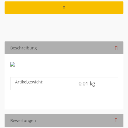
Beschreibung
Artikelgewicht:
Produkteigenschaft
Wert
0,01
kg
Bewertungen