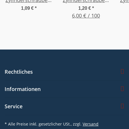
Innensechskant -
Innensechskant -
In
1,09 €
*
1,20 €
*
Edelstahl A2 , M 3 x
Edelstahl A2 , M 3 x
6,00 € / 100
Ede
50, (20 Stück)
20 , (20 Stück)
Rechtliches
Informationen
Service
* Alle Preise inkl. gesetzlicher USt., zzgl.
Versand