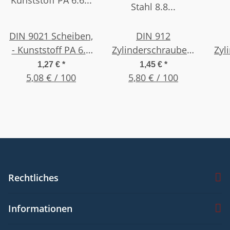
DIN 9021 Scheiben,
DIN 912
- Kunststoff PA 6.6
Zylinderschrauben,
Zyl
Natur/Weiß, M 5 ,
Innensechskant -
In
1,27 €
*
1,45 €
*
5,08 € / 100
(25 Stück)
Stahl 8.8 galv.
5,80 € / 100
S
verzinkt, M 3 x 20 ,
ver
(25 Stück)
Rechtliches
Informationen