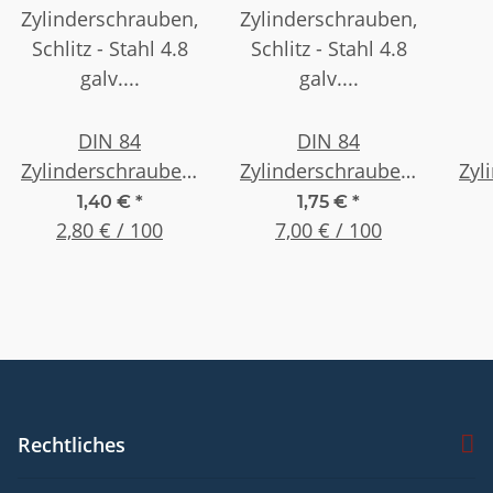
DIN 84
DIN 84
Zylinderschrauben,
Zylinderschrauben,
Zyl
Schlitz - Stahl 4.8
Schlitz - Stahl 4.8
Sc
1,40 €
*
1,75 €
*
galv. verzinkt, M 2 x
2,80 € / 100
galv. verzinkt, M 2 x
7,00 € / 100
galv
16 , (50 Stück)
30 , (25 Stück)
Rechtliches