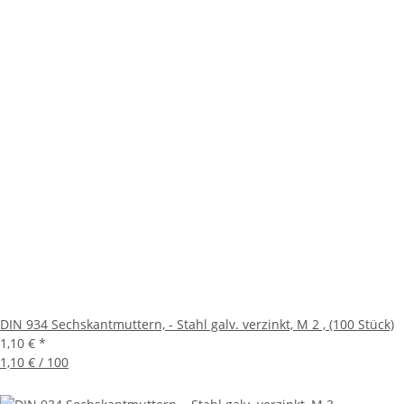
DIN 934 Sechskantmuttern, - Stahl galv. verzinkt, M 2 , (100 Stück)
1,10 €
*
1,10 € / 100