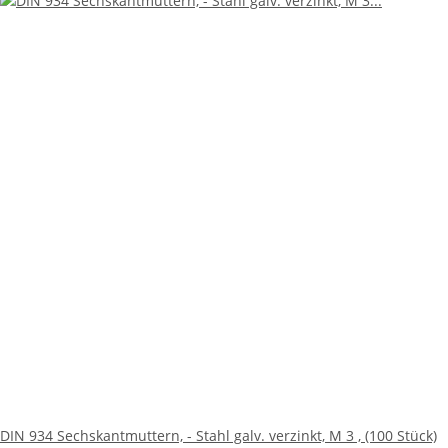
DIN 934 Sechskantmuttern, - Stahl galv. verzinkt, M 3 , (100 Stück)