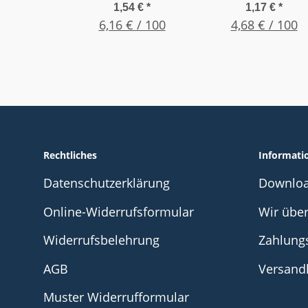
Innensechskant -
Innensechskant 
1,54 €
*
1,17 €
*
Edelstahl A2 , M 5
6,16 € / 100
Edelstahl A2 , M
4,68 € / 100
x 20 , (25 Stück)
x 10 , (25 Stück)
Rechtliches
Informati
Datenschutzerklärung
Downlo
Online-Widerrufsformular
Wir übe
Widerrufsbelehrung
Zahlung
AGB
Versand
Muster Widerrufformular