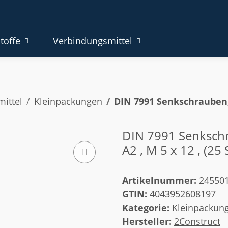
toffe
Verbindungsmittel
ittel
Kleinpackungen
DIN 7991 Senkschrauben
DIN 7991 Senkschr
A2 , M 5 x 12 , (25 
Artikelnummer:
24550
GTIN:
4043952608197
Kategorie:
Kleinpackun
Hersteller:
2Construct