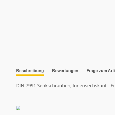
weitere Registerkarten anzeigen
Beschreibung
Bewertungen
Frage zum Arti
DIN 7991 Senkschrauben, Innensechskant - Edel