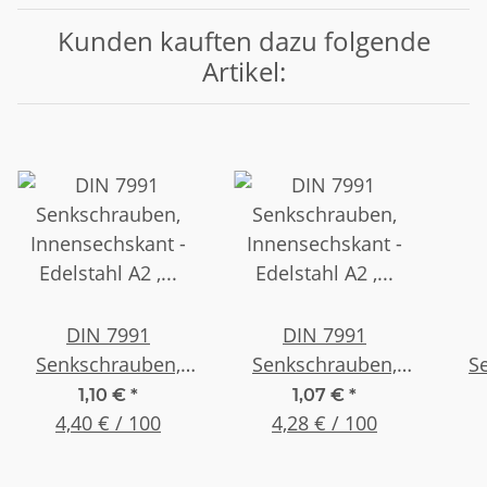
Kunden kauften dazu folgende
Artikel:
DIN 7991
DIN 7991
Senkschrauben,
Senkschrauben,
S
Innensechskant -
Innensechskant -
In
1,10 €
*
1,07 €
*
Edelstahl A2 , M 3 x
4,40 € / 100
Edelstahl A2 , M 3 x
4,28 € / 100
Ede
16 , (25 Stück)
10 , (25 Stück)