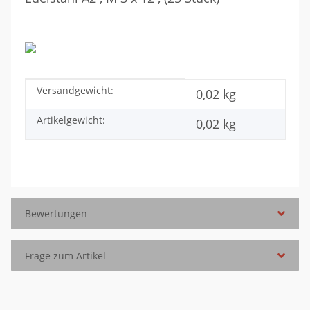
Versandgewicht:
Produkteigenschaft
Wert
0,02 kg
Artikelgewicht:
0,02
kg
Bewertungen
Frage zum Artikel