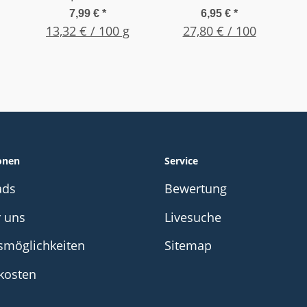
G
Serie
Straight, Gr. 14G
7,99 €
*
6,95 €
*
13,32 € / 100 g
1,5" (38,1mm) Oliv
27,80 € / 100
onen
Service
ads
Bewertung
r uns
Livesuche
smöglichkeiten
Sitemap
kosten