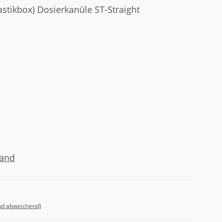
astikbox) Dosierkanüle ST-Straight
sand
nd abweichend)