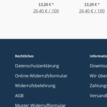
Straight, Gr. 14G
Straight, Gr. 15
13,20 €
*
13,20 €
*
1,5" (38,1mm) Oliv
26,40 € / 100
1,5" (38,1mm)
26,40 € / 100
Ocker
Rechtliches
Informati
Datenschutzerklärung
Downlo
Online-Widerrufsformular
Wir übe
Widerrufsbelehrung
Zahlung
AGB
Versand
Muster Widerrufformular