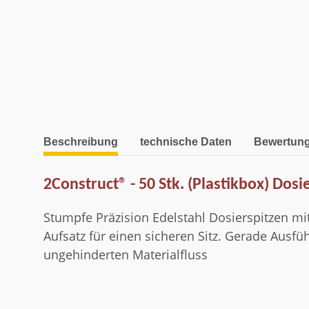
weitere Registerkarten anzeigen
Beschreibung
technische Daten
Bewertun
2Construct® - 50 Stk. (Plastikbox) Dosi
Stumpfe Präzision Edelstahl Dosierspitzen mi
Aufsatz für einen sicheren Sitz. Gerade Ausfüh
ungehinderten Materialfluss