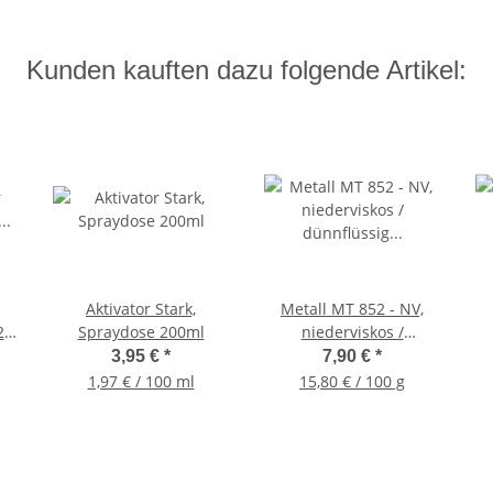
Kunden kauften dazu folgende Artikel:
Aktivator Stark,
Metall MT 852 - NV,
2k-
Spraydose 200ml
niederviskos /
is
dünnflüssig 50g
3,95 €
*
7,90 €
*
Flasche
1,97 € / 100 ml
15,80 € / 100 g