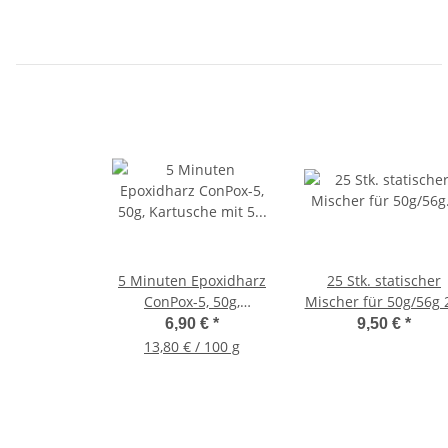
5 Minuten Epoxidharz
25 Stk. statischer
ConPox-5, 50g,
Mischer für 50g/56g 
Kartusche mit 5
Kartuschen, Verhältn
6,90 €
*
9,50 €
*
Mischdüsen
1:1 und 2:1
13,80 € / 100 g