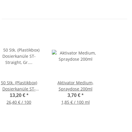
50 Stk. (Plastikbox)
Aktivator Medium,
Dosierkanüle ST-
Spraydose 200ml
Straight, Gr. 18G 1,5"
13,20 €
*
3,70 €
*
(38,1mm) Grün
26,40 € / 100
1,85 € / 100 ml