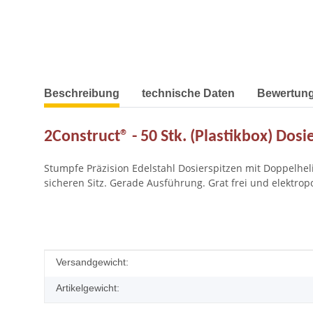
weitere Registerkarten anzeigen
Beschreibung
technische Daten
Bewertun
2Construct® - 50 Stk. (Plastikbox) Dosi
Stumpfe Präzision Edelstahl Dosierspitzen mit Doppelheli
sicheren Sitz. Gerade Ausführung. Grat frei und elektrop
Produkteigenschaft
Wert
Versandgewicht:
Artikelgewicht: