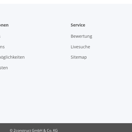
onen
Service
s
Bewertung
uns
Livesuche
öglichkeiten
Sitemap
sten
© 2construct GmbH & Co. KG