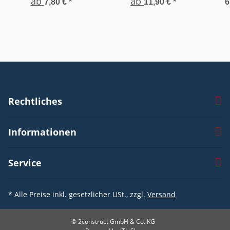
ab
ab
7,80 €
*
11,90 €
*
6
Rechtliches
Informationen
Service
* Alle Preise inkl. gesetzlicher USt., zzgl.
Versand
© 2construct GmbH & Co. KG