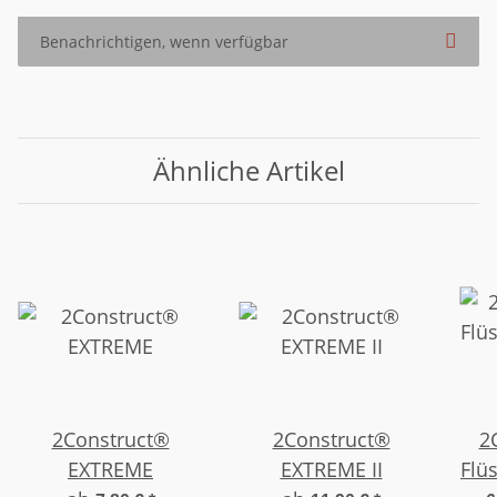
Benachrichtigen, wenn verfügbar
Ähnliche Artikel
2Construct®
2Construct®
2C
EXTREME
EXTREME II
Flüs