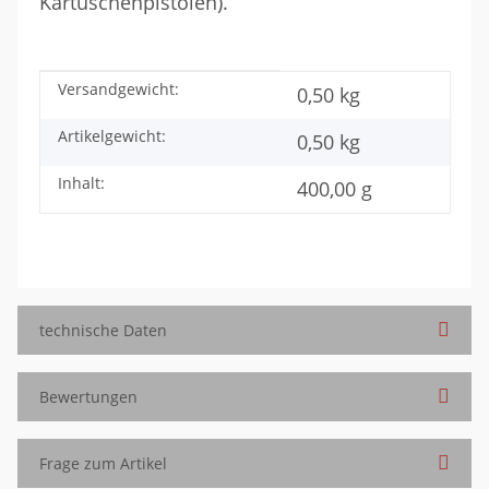
Kartuschenpistolen).
Versandgewicht:
Produkteigenschaft
Wert
0,50 kg
Artikelgewicht:
0,50
kg
Inhalt:
400,00 g
technische Daten
Bewertungen
Frage zum Artikel