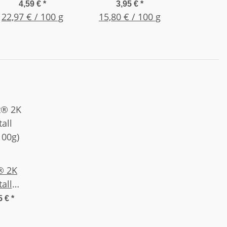
ConPox-30, 25g,
4,59 €
*
3,95 €
*
22,97 € / 100 g
15,80 € / 100 g
Spritze ohne
Mischdüse
2K
all
100g)
5 €
*