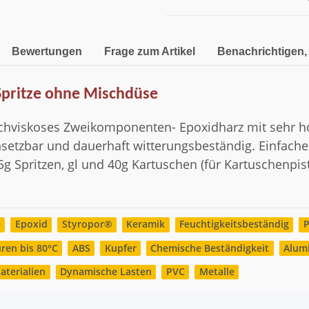
Bewertungen
Frage zum Artikel
Benachrichtigen,
Spritze ohne Mischdüse
hviskoses Zweikomponenten- Epoxidharz mit sehr hohe
insetzbar und dauerhaft witterungsbeständig. Einfac
g Spritzen, gl und 40g Kartuschen (für Kartuschenpist
e
Epoxid
Styropor®
Keramik
Feuchtigkeitsbeständig
P
ren bis 80°C
ABS
Kupfer
Chemische Beständigkeit
Alum
aterialien
Dynamische Lasten
PVC
Metalle