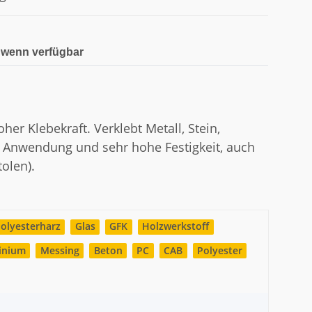
 wenn verfügbar
r Klebekraft. Verklebt Metall, Stein,
he Anwendung und sehr hohe Festigkeit, auch
olen).
olyesterharz
Glas
GFK
Holzwerkstoff
inium
Messing
Beton
PC
CAB
Polyester