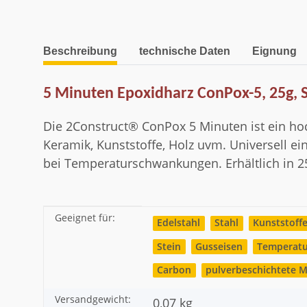
weitere Registerkarten anzeigen
Beschreibung
technische Daten
Eignung
5 Minuten Epoxidharz ConPox-5, 25g, 
Die 2Construct® ConPox 5 Minuten ist ein hoc
Keramik, Kunststoffe, Holz uvm. Universell e
bei Temperaturschwankungen. Erhältlich in 25
Geeignet für:
Produkteigenschaft
Wert
Edelstahl
Stahl
Kunststoff
Stein
Gusseisen
Temperatu
Carbon
pulverbeschichtete M
Versandgewicht:
0,07 kg