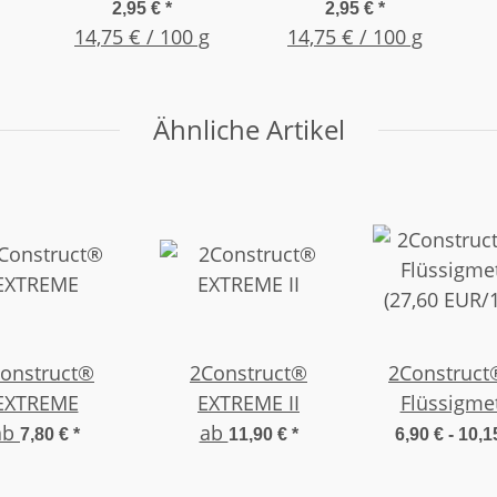
niederviskos /
hochviskos /
2,95 €
*
2,95 €
*
che
dünnflüssig 20g
14,75 € / 100 g
dickflüssig 20g
14,75 € / 100 g
Flasche
Flasche
Ähnliche Artikel
onstruct®
2Construct®
2Construct® 
EXTREME
EXTREME II
Flüssigmet
ab
ab
(27,60 EUR/
7,80 €
*
11,90 €
*
6,90 € -
10,1