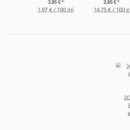
mittelviskos /
3,95 €
*
2,95 €
*
1,97 € / 100 ml
14,75 € / 100 g
mittel 20g Flas
2C