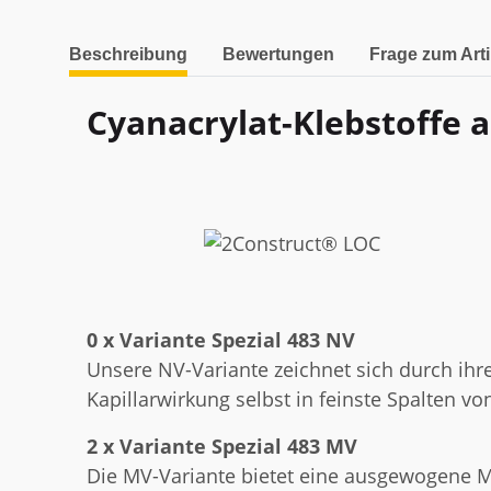
weitere Registerkarten anzeigen
Beschreibung
Bewertungen
Frage zum Arti
Cyanacrylat-Klebstoffe a
0 x Variante Spezial 483 NV
Unsere NV-Variante zeichnet sich durch ihre
Kapillarwirkung selbst in feinste Spalten v
2 x Variante Spezial 483 MV
Die MV-Variante bietet eine ausgewogene Mi