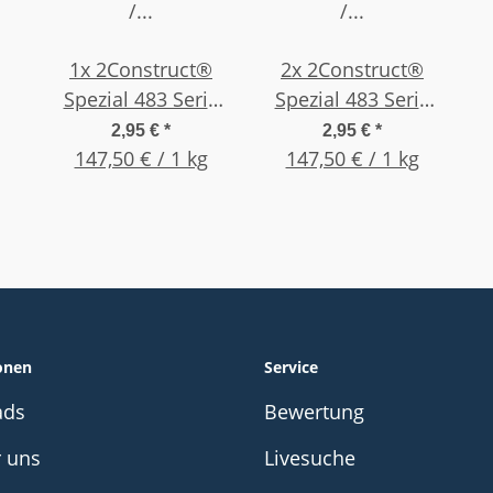
1x
2Construct®
2x
2Construct®
Spezial 483 Serie
Spezial 483 Serie
oval hochviskos /
oval mittelviskos /
2,95 €
*
2,95 €
*
dickflüssig 20 g
147,50 € / 1 kg
mittel 20 g Flasche
147,50 € / 1 kg
Flasche
onen
Service
ads
Bewertung
r uns
Livesuche