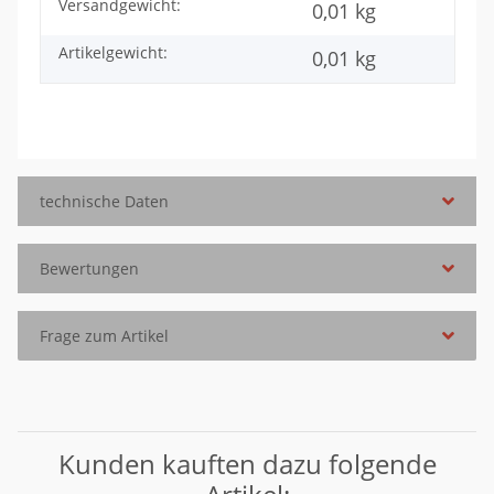
Versandgewicht:
Produkteigenschaft
Wert
0,01 kg
Artikelgewicht:
0,01
kg
technische Daten
Bewertungen
Frage zum Artikel
Kunden kauften dazu folgende