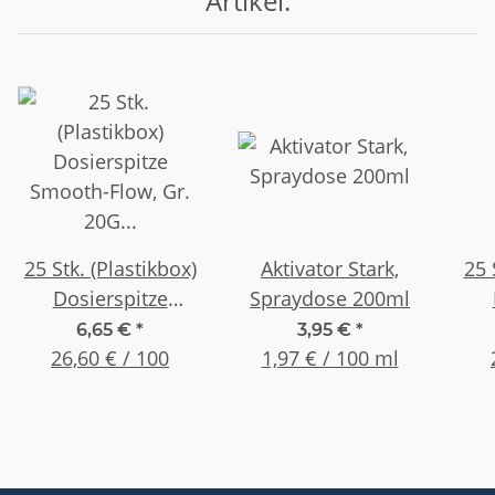
Artikel:
25 Stk. (Plastikbox)
Aktivator Stark,
25 
Dosierspitze
Spraydose 200ml
Smooth-Flow, Gr.
Sm
6,65 €
*
3,95 €
*
20G 1,26" (32,0mm)
26,60 € / 100
1,97 € / 100 ml
14G
Pink