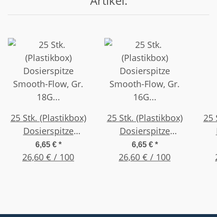
Artikel:
25 Stk. (Plastikbox)
25 Stk. (Plastikbox)
25 
Dosierspitze
Dosierspitze
Smooth-Flow, Gr.
Smooth-Flow, Gr.
Sm
6,65 €
*
6,65 €
*
18G 1,26" (32,0mm)
26,60 € / 100
16G 1,26" (32,0mm)
26,60 € / 100
20G
Grün
Grau