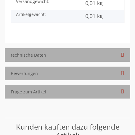
Versandgewicht:
Produkteigenschaft
Wert
0,01 kg
Artikelgewicht:
0,01
kg
technische Daten
Bewertungen
Frage zum Artikel
Kunden kauften dazu folgende