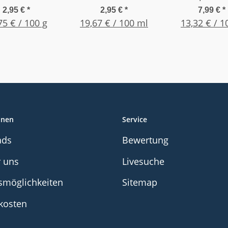
telviskos /
Pinselflasche
Serie
2,95 €
*
2,95 €
*
7,99 €
*
75 € / 100 g
mittel 20g Flasche
19,67 € / 100 ml
13,32 € / 1
onen
Service
ads
Bewertung
r uns
Livesuche
smöglichkeiten
Sitemap
kosten