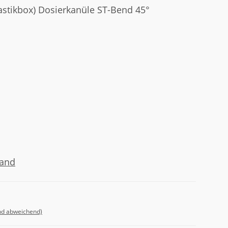
lastikbox) Dosierkanüle ST-Bend 45°
sand
nd abweichend)