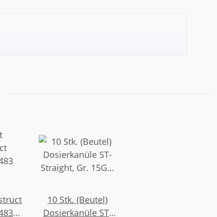
struct
10 Stk. (Beutel)
483
Dosierkanüle ST-