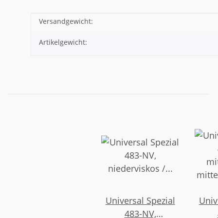
Versandgewicht:
Produkteigenschaft
Wert
Artikelgewicht:
Universal Spezial
Univ
483-NV,