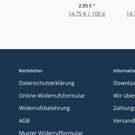
niederviskos /
mit
2,95 €
*
dünnflüssig 20g
14,75 € / 100 g
14,
Flasche
Rechtliches
Informati
Datenschutzerklärung
Downlo
Online-Widerrufsformular
Wir übe
Widerrufsbelehrung
Zahlung
AGB
Versand
Muster Widerrufformular