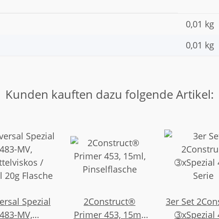
0,01 kg
0,01
kg
Kunden kauften dazu folgende Artikel:
ersal Spezial
2Construct®
3er Set 2Con
483-MV,
Primer 453, 15ml,
➂xSpezial 