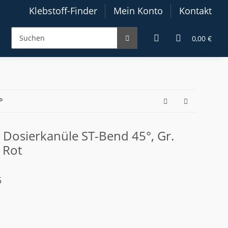
Klebstoff-Finder
Mein Konto
Kontakt
0,00 €
°
x) Dosierkanüle ST-Bend 45°, Gr.
 Rot
5