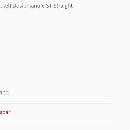
eutel) Dosierkanüle ST-Straight
sand
gbar