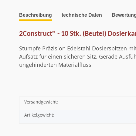
weitere Registerkarten anzeigen
Beschreibung
technische Daten
Bewertun
2Construct® - 10 Stk. (Beutel) Dosierka
Stumpfe Präzision Edelstahl Dosierspitzen mi
Aufsatz für einen sicheren Sitz. Gerade Ausfüh
ungehinderten Materialfluss
Versandgewicht:
Produkteigenschaft
Wert
Artikelgewicht: