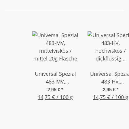
Universal Spezial
Universal Spezia
483-MV,
483-HV,
mittelviskos /
hochviskos /
2,95 €
*
2,95 €
*
14,75 € / 100 g
mittel 20g Flasche
dickflüssig 20g
14,75 € / 100 g
Flasche