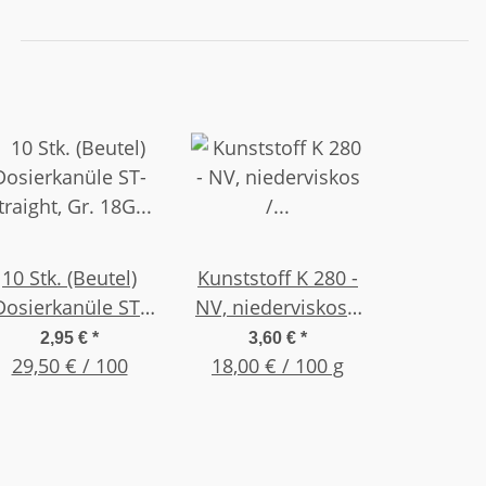
10 Stk. (Beutel)
Kunststoff K 280 -
Dosierkanüle ST-
NV, niederviskos /
traight, Gr. 18G 1"
dünnflüssig 20g
2,95 €
*
3,60 €
*
(25,4mm) Grün
29,50 € / 100
18,00 € / 100 g
Flasche