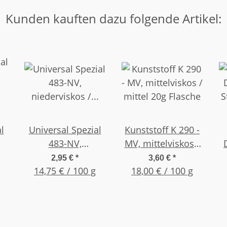
Kunden kauften dazu folgende Artikel:
l
Universal Spezial
Kunststoff K 290 -
483-NV,
MV, mittelviskos /
niederviskos /
mittel 20g Flasche
S
2,95 €
*
3,60 €
*
dünnflüssig 20g
14,75 € / 100 g
18,00 € / 100 g
Flasche