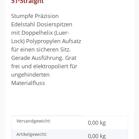
ST-Straight
Stumpfe Präzision
Edelstahl Dosierspitzen
mit Doppelhelix (Luer-
Lock) Polypropylen Aufsatz
für einen sicheren Sitz.
Gerade Ausführung. Grat
frei und elektropoliert für
ungehinderten
Materialfluss
Versandgewicht:
Produkteigenschaft
Wert
0,00 kg
Artikelgewicht:
0,00
kg