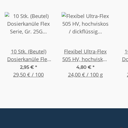
10 Stk. (Beutel)
Flexibel Ultra-Flex
1
Dosierkanüle Flex
505 HV, hochviskos
Do
Serie, Gr. 25G 1,5"
/ dickflüssig 20g
St
2,95 €
*
4,80 €
*
(38,1mm) Rot
29,50 € / 100
24,00 € / 100 g
Flasche
0,2