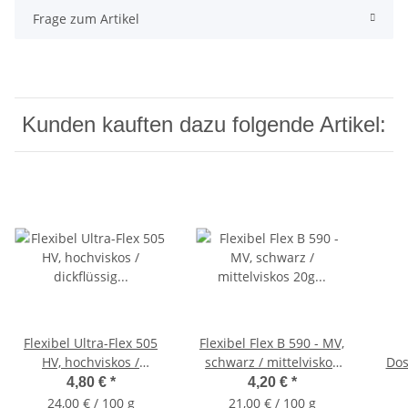
Frage zum Artikel
Kunden kauften dazu folgende Artikel:
Flexibel Ultra-Flex 505
Flexibel Flex B 590 - MV,
HV, hochviskos /
schwarz / mittelviskos
Dos
dickflüssig 20g Flasche
20g Flasche
4,80 €
*
4,20 €
*
24,00 € / 100 g
21,00 € / 100 g