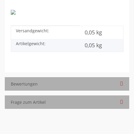
Versandgewicht:
Produkteigenschaft
Wert
0,05 kg
Artikelgewicht:
0,05
kg
Bewertungen
Frage zum Artikel