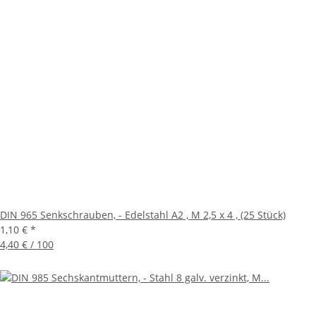
DIN 965 Senkschrauben, - Edelstahl A2 , M 2,5 x 4 , (25 Stück)
1,10 €
*
4,40 € / 100