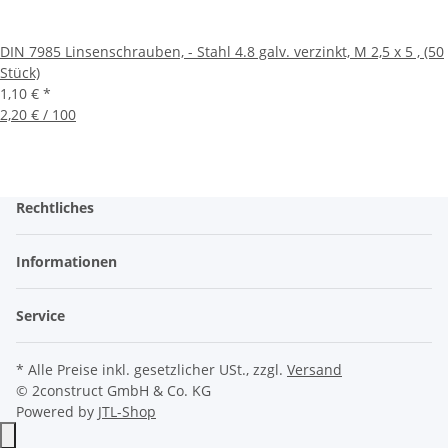
DIN 7985 Linsenschrauben, - Stahl 4.8 galv. verzinkt, M 2,5 x 5 , (50
Stück)
1,10 €
*
2,20 € / 100
Rechtliches
Informationen
Service
* Alle Preise inkl. gesetzlicher USt., zzgl.
Versand
© 2construct GmbH & Co. KG
Powered by
JTL-Shop