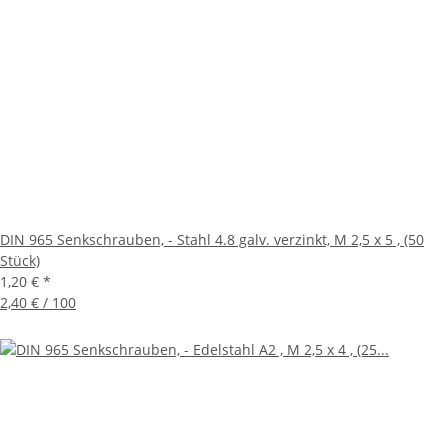
DIN 965 Senkschrauben, - Stahl 4.8 galv. verzinkt, M 2,5 x 5 , (50
Stück)
1,20 €
*
2,40 € / 100