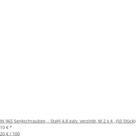
IN 965 Senkschrauben, - Stahl 4.8 galv. verzinkt, M 2 x 4 , (50 Stück)
,10 €
*
,20 € / 100