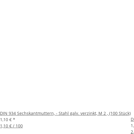
DIN 934 Sechskantmuttern, - Stahl galv. verzinkt, M 2 , (100 Stück)
D
1,10 €
*
1
1,10 € / 100
2