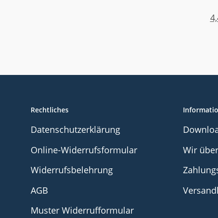
Edels
x 16
4,
Rechtliches
Informati
Datenschutzerklärung
Downlo
Online-Widerrufsformular
Wir übe
Widerrufsbelehrung
Zahlung
AGB
Versand
Muster Widerrufformular