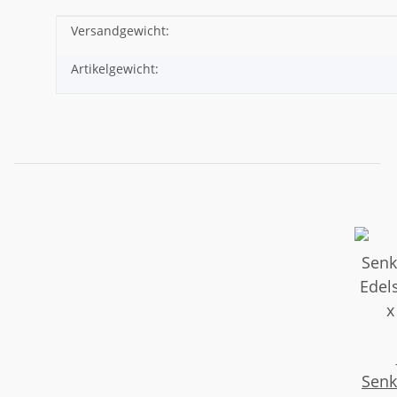
Versandgewicht:
Produkteigenschaft
Wert
Artikelgewicht:
Senk