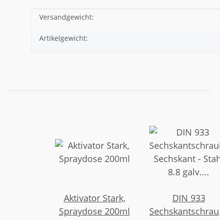
Versandgewicht:
Produkteigenschaft
Wert
Artikelgewicht:
Aktivator Stark,
DIN 933
Spraydose 200ml
Sechskantschrau