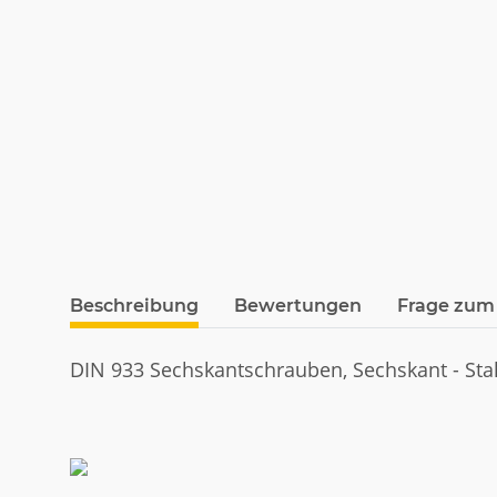
weitere Registerkarten anzeigen
Beschreibung
Bewertungen
Frage zum 
DIN 933 Sechskantschrauben, Sechskant - Stahl 