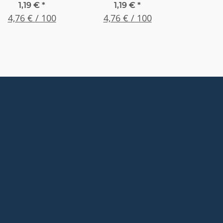
Sechskant - Stahl
Sechskant - Stahl
1,19 €
*
1,19 €
*
8.8 galv. verzinkt,
4,76 € / 100
8.8 galv. verzinkt,
4,76 € / 100
M 3 x 10 , (25
M 3 x 12 , (25
Stück)
Stück)