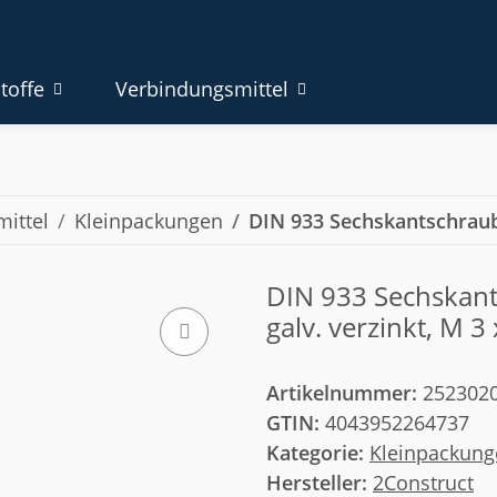
toffe
Verbindungsmittel
ittel
Kleinpackungen
DIN 933 Sechskantschrau
DIN 933 Sechskants
galv. verzinkt, M 3 
Artikelnummer:
252302
GTIN:
4043952264737
Kategorie:
Kleinpackung
Hersteller:
2Construct