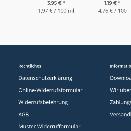
Sechskant - Stah
3,95 €
*
1,19 €
*
1,97 € / 100 ml
8.8 galv. verzinkt
4,76 € / 100
M 3 x 16 , (25
Stück)
Rechtliches
Informati
Datenschutzerklärung
Downlo
Online-Widerrufsformular
Wir übe
Widerrufsbelehrung
Zahlung
AGB
Versand
Muster Widerrufformular