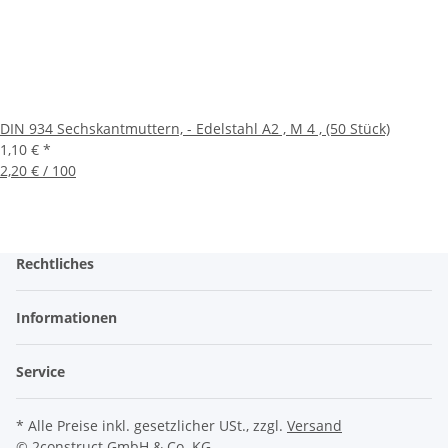
DIN 934 Sechskantmuttern, - Edelstahl A2 , M 4 , (50 Stück)
1,10 €
*
2,20 € / 100
Rechtliches
Informationen
Service
* Alle Preise inkl. gesetzlicher USt., zzgl.
Versand
© 2construct GmbH & Co. KG