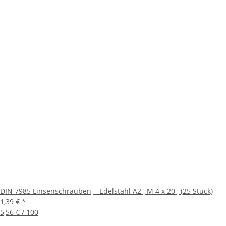
DIN 7985 Linsenschrauben, - Edelstahl A2 , M 4 x 20 , (25 Stück)
1,39 €
*
5,56 € / 100