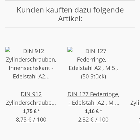
Kunden kauften dazu folgende
Artikel:
DIN 912
DIN 127 Federringe,
Zylinderschrauben,
- Edelstahl A2 , M 5
Zyl
Innensechskant -
, (50 Stück)
Sch
1,75 €
*
1,16 €
*
Edelstahl A2 , M 5 x
8,75 € / 100
2,32 € / 100
PA 
30 , (20 Stück)
M 6 