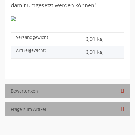
damit umgesetzt werden können!
Versandgewicht:
Produkteigenschaft
Wert
0,01 kg
Artikelgewicht:
0,01
kg
Bewertungen
Frage zum Artikel