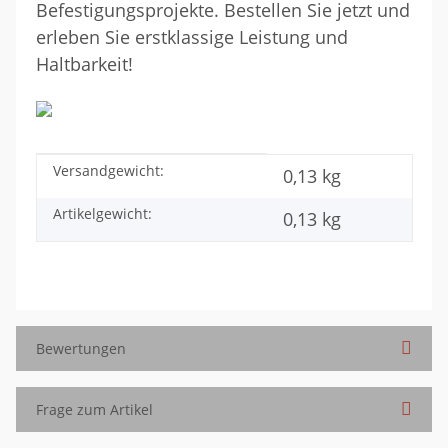
Befestigungsprojekte. Bestellen Sie jetzt und
erleben Sie erstklassige Leistung und
Haltbarkeit!
Versandgewicht:
Produkteigenschaft
Wert
0,13 kg
Artikelgewicht:
0,13
kg
Bewertungen
Frage zum Artikel