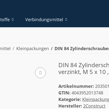
toffe
Verbindungsmittel
ittel
Kleinpackungen
DIN 84 Zylinderschrauben
DIN 84 Zylinderschr
verzinkt, M 5 x 10 ,
Artikelnummer:
20350
GTIN:
4043952013748
Kategorie:
Kleinpackun
Hersteller:
2Construct