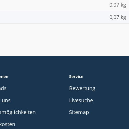
0,07 kg
0,07
kg
onen
Service
ads
Bewertung
r uns
Livesuche
smöglichkeiten
Sitemap
kosten