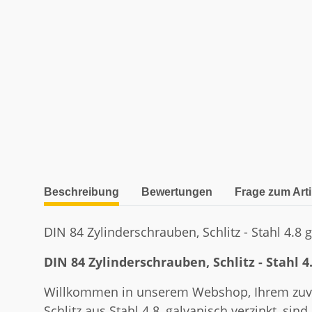
weitere Registerkarten anzeigen
Beschreibung
Bewertungen
Frage zum Arti
DIN 84 Zylinderschrauben, Schlitz - Stahl 4.8 ga
DIN 84 Zylinderschrauben, Schlitz - Stahl 4.
Willkommen in unserem Webshop, Ihrem zuver
Schlitz aus Stahl 4.8, galvanisch verzinkt, s