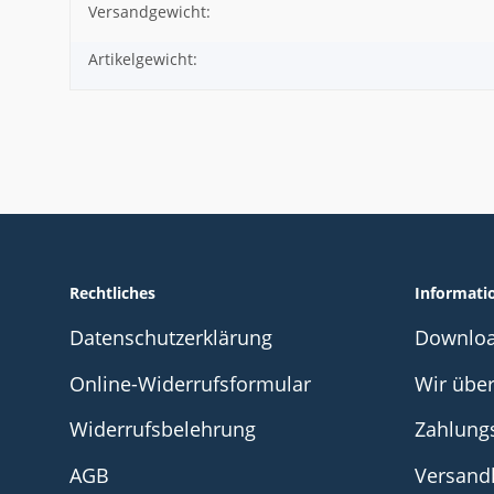
Versandgewicht:
Produkteigenschaft
Wert
Artikelgewicht:
Rechtliches
Informati
Datenschutzerklärung
Downlo
Online-Widerrufsformular
Wir übe
Widerrufsbelehrung
Zahlung
AGB
Versand