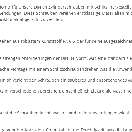
n trifft! Unsere DIN 84 Zylinderschrauben mit Schlitz, hergestellt
Anwendungen. Diese Schrauben vereinen erstklassige Materialien m
unktionalität gerecht zu werden.
tehen aus robustem Kunststoff PA 6.6, der für seine ausgezeich
e strengen Anforderungen der DIN 84 Norm, was eine standardisie
fache Montage mit einem Schlitzschraubendreher, was die Anwendun
Finish verleiht den Schrauben ein sauberes und ansprechendes A
atz in verschiedenen Bereichen, einschließlich Elektronik, Masch
cht die Schrauben leicht, was besonders in Anwendungen wichtig
nt gegenüber Korrosion, Chemikalien und Feuchtigkeit, was die Lan