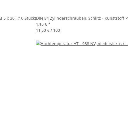
 5 x 30 , (10 Stück)
DIN 84 Zylinderschrauben, Schlitz - Kunststoff P
1,15 €
*
11,50 € / 100