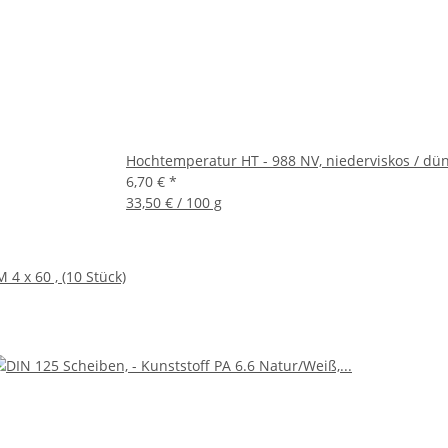
Hochtemperatur HT - 988 NV, niederviskos / dün
6,70 €
*
33,50 € / 100 g
 4 x 60 , (10 Stück)