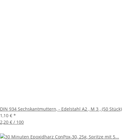
DIN 934 Sechskantmuttern, - Edelstahl A2 , M 3 , (50 Stück)
1,10 €
*
2,20 € / 100