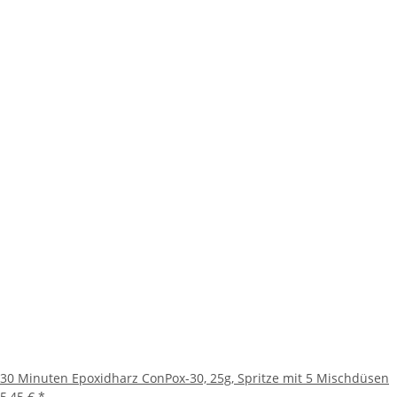
30 Minuten Epoxidharz ConPox-30, 25g, Spritze mit 5 Mischdüsen
5,45 €
*