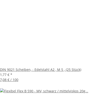
DIN 9021 Scheiben, - Edelstahl A2 , M 5 , (25 Stück)
1,77 €
*
7,08 € / 100